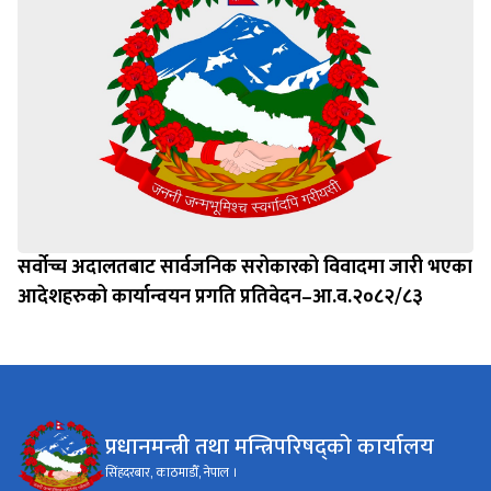
सर्वोच्च अदालतबाट सार्वजनिक सरोकारको विवादमा जारी भएका
आदेशहरुको कार्यान्वयन प्रगति प्रतिवेदन–आ.व.२०८२/८३
प्रधानमन्त्री तथा मन्त्रिपरिषद्को कार्यालय
सिंहदरबार, काठमाडौँ, नेपाल ।