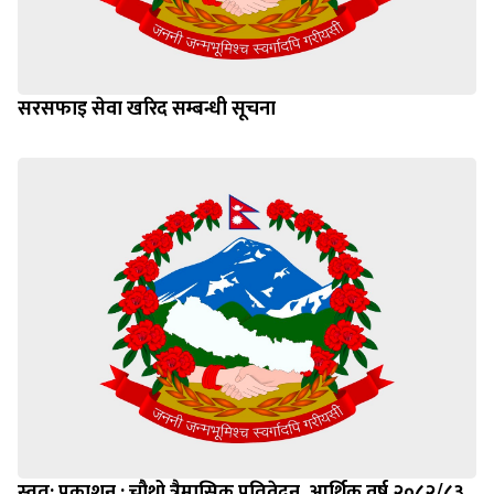
सरसफाइ सेवा खरिद सम्बन्धी सूचना
स्वत: प्रकाशन : चौथो त्रैमासिक प्रतिवेदन ,आर्थिक वर्ष २०८२/८३