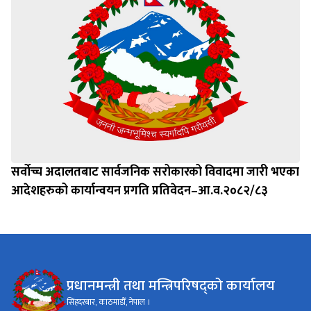
सर्वोच्च अदालतबाट सार्वजनिक सरोकारको विवादमा जारी भएका
आदेशहरुको कार्यान्वयन प्रगति प्रतिवेदन–आ.व.२०८२/८३
प्रधानमन्त्री तथा मन्त्रिपरिषद्को कार्यालय
सिंहदरबार, काठमाडौँ, नेपाल ।