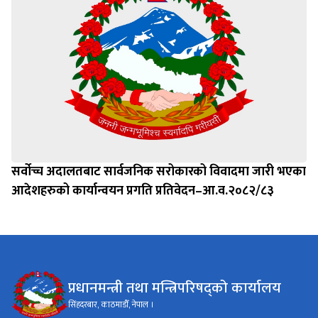
सर्वोच्च अदालतबाट सार्वजनिक सरोकारको विवादमा जारी भएका
आदेशहरुको कार्यान्वयन प्रगति प्रतिवेदन–आ.व.२०८२/८३
प्रधानमन्त्री तथा मन्त्रिपरिषद्को कार्यालय
सिंहदरबार, काठमाडौँ, नेपाल ।