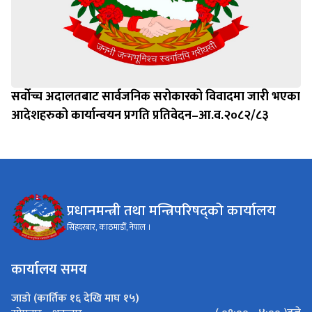
सर्वोच्च अदालतबाट सार्वजनिक सरोकारको विवादमा जारी भएका
आदेशहरुको कार्यान्वयन प्रगति प्रतिवेदन–आ.व.२०८२/८३
प्रधानमन्त्री तथा मन्त्रिपरिषद्को कार्यालय
सिंहदरबार, काठमाडौँ, नेपाल ।
कार्यालय समय
जाडो (कार्तिक १६ देखि माघ १५)