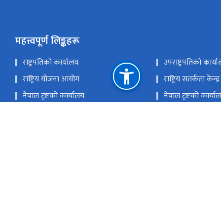
महत्त्वपूर्ण लिङ्कहरू
राष्ट्रपतिको कार्यालय
उपराष्ट्रपतिको कार्य
राष्ट्रिय योजना आयोग
राष्ट्रिय सतर्कता केन्द्र
नेपाल ट्रष्टको कार्यालय
नेपाल ट्रष्टको कार्या
सार्वजनिक खरिद अनुगमन कार्यालय
लगानी वोर्डको कार्य
राष्ट्रिय प्राकृतिक स्रोत तथा वित्त आयोग
प्रधानमन्त्री को सचिवालय
connectwithpm@opmcm.gov.np
9851445971
सिंहदरबार, काठमाडौँ, नेपाल ।
info@opmcm