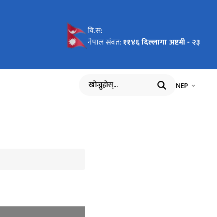
वि.सं:
३
भएका आदेशहरुको
्रस्तुतिकरण र
स्य पदमा
4
/८७ को मसौदामा
नेपाल संवत:
११४६ दिल्लागा अष्टमी - २३
 फारामको ढाँचा।
भाषा चयन गर्नुह
भाषा प
NEP
खोज्नुहोस्