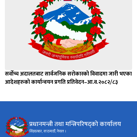
सर्वोच्च अदालतबाट सार्वजनिक सरोकारको विवादमा जारी भएका
आदेशहरुको कार्यान्वयन प्रगति प्रतिवेदन–आ.व.२०८२/८३
प्रधानमन्त्री तथा मन्त्रिपरिषद्को कार्यालय
सिंहदरबार, काठमाडौँ, नेपाल ।