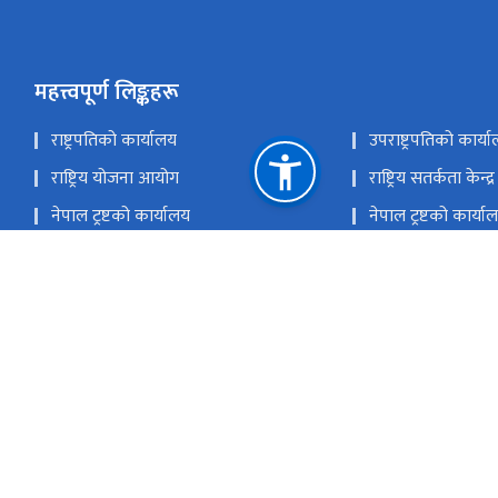
महत्त्वपूर्ण लिङ्कहरू
राष्ट्रपतिको कार्यालय
उपराष्ट्रपतिको कार्य
राष्ट्रिय योजना आयोग
राष्ट्रिय सतर्कता केन्द्र
नेपाल ट्रष्टको कार्यालय
नेपाल ट्रष्टको कार्या
सार्वजनिक खरिद अनुगमन कार्यालय
लगानी वोर्डको कार्य
राष्ट्रिय प्राकृतिक स्रोत तथा वित्त आयोग
प्रधानमन्त्री को सचिवालय
connectwithpm@opmcm.gov.np
9851445971
सिंहदरबार, काठमाडौँ, नेपाल ।
info@opmcm