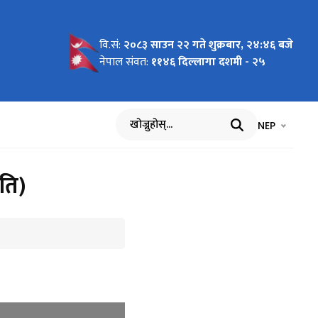
वि.सं:
२०८३ साउन २२ गते शुक्रबार, २४:४६ बजे
३
एका
स्य पदमा
4
८७ को
नेपाल संवत:
११४६ दिल्लागा दशमी - २५
न फारामको
भाषा चयन गर्नुह
भाषा प
NEP
खोज्नुहोस्
ति)