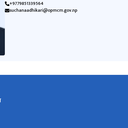
+9779851339564
suchanaadhikari@opmcm.gov.np
य