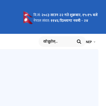
वि.सं:
२०८३ साउन २२ गते शुक्रबार, १५:१५ बजे
३
एका
स्य पदमा
4
८७ को
नेपाल संवत:
११४६ दिल्लागा नवमी - २४
न फारामको
भाषा चयन गर्नुह
भाषा प
NEP
खोज्नुहोस्