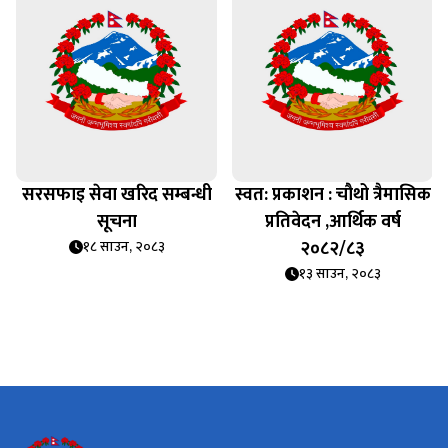
क
सरसफाइ सेवा खरिद सम्बन्धी
स्वत: प्रकाशन : चौथो त्रैमासिक
सूचना
प्रतिवेदन ,आर्थिक वर्ष
२०८२/८३
१८ साउन, २०८३
१३ साउन, २०८३