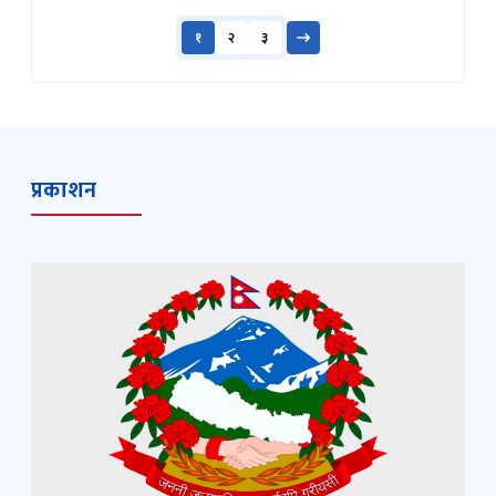
१
२
३
प्रकाशन